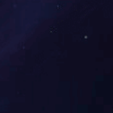
集美新城北站片区 1#
厦门
年3
6
市开发建设
1467.5155
承
排洪渠工程
市
月
有限公司
包
龙岩中城区污水处理
龙岩水发环
龙岩
总
2021
厂网系统提质增效工
年7
境发展有限
市中
承
7
354.3441
程-军民路及溪畔南路
月
公司
城区
包
污水管道工程
南安石井芦青商务体
润丰集团福
泉州
2021
总
年6
8
闲区青环湖路网(湖北
建中润投资
南安
2664.0535
承
月
路及支路)道路工程
有限公司
市
包
西岸写字楼和市委党
南平市武夷
2021
总
南平
年4
9
校新校区市政道路连
新区建设发
973.5248
承
市
月
接线工程
展有限公司
包
永春县污水处理厂扩
泉州
总
2020
建配套管网三期工程
永春县城市
年2
永春
承
10
1064.9899
（工业区雨污分流及
管理局
月
县
包
给水改造工程）
龙岩市经济
龙达路与洋潭路交叉
总
2019
技术开发区
龙岩
年8
口至东肖溪段雨污水
承
11
254.10825
建设发展有
市
月
管网完善及改造工程
包
限公司