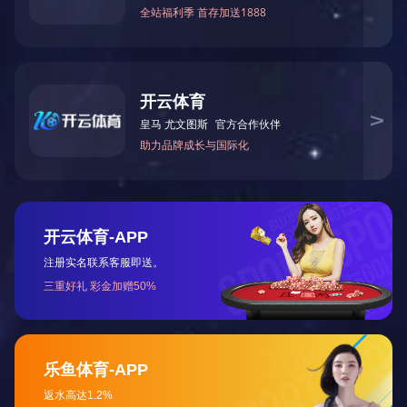
公司简介
荣誉资质

企业资质
企业专利
企业荣誉
企业业绩

市政工程业绩
公路工程业绩
开云手机官方版页面登录入
口-开云（中国）
水利工程业绩
房建工程业绩
业绩展示
开云手机官方版页面登录入口

开云手机官方版页面登录入口
业内动态
开云手机官方版页面登录入口-开云（中国）

联系方式
客户留言
市政工程业绩
公路工程业绩
水利工程业绩
开云手机官方版页面登录入口-开云（中国）
房建工程业绩
当前位置：
开云手机官方版页面登录入口