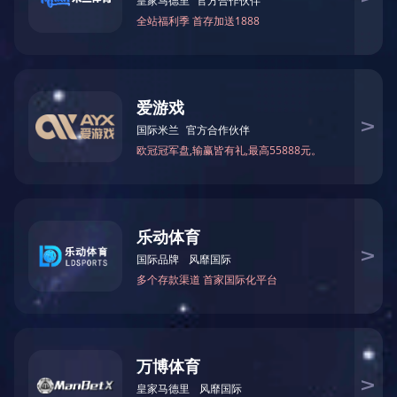
联系方式
客户留言
开云手机官方版页面登录入口
公司简介
荣誉资质
企业资质
企业专利
企业荣誉
企业业绩
市政工程业绩
公路工程业绩
开云手机官方版页面登录入
口-开云（中国）
水利工程业绩
房建工程业绩
业绩展示
开云手机官方版页面登录入口
开云手机官方版页面登录入口
业内动态
开云手机官方版页面登录入口-开云（中国）
联系方式
客户留言

开云手机官方版页面登录入口