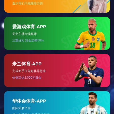
/
SEO详情
/
市政工程业绩
市政工程业绩
分类：
企业业绩
发布时间：
2022-04-26 11:51:52
访问量：
0
概要:
概要:
详情
专
合同造价
序
工程
签订
业
工程名称
建设单位
号
地址
日期
规
(万元)
模