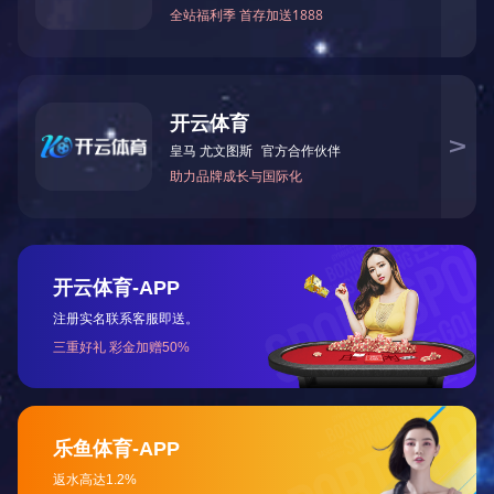
公司简介
荣誉资质

企业资质
企业专利
企业荣誉
企业业绩

市政工程业绩
公路工程业绩
开云手机官方版页面登录入
口-开云（中国）
水利工程业绩
房建工程业绩
业绩展示
开云手机官方版页面登录入口

开云手机官方版页面登录入口
业内动态
开云手机官方版页面登录入口-开云（中国）

联系方式
客户留言

市政工程
公路工程
房建工程