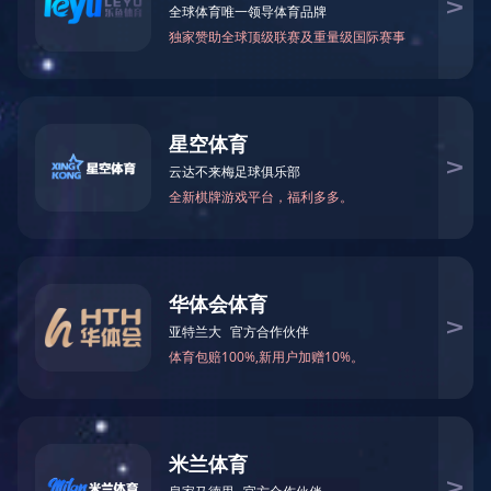
企业业绩
市政工程业绩
公路工程业绩
开云手机官方版页面登录入口-开云（中国）
水利工程业绩
房建工程业绩
业绩展示
开云手机官方版页面登录入口

开云手机官方版页面登录入口
开云手机官方版页面登录入口
业内动态
开云手机官方版页面登录入口-开云（中国）

开云手机官方版页面登录入口-开云（中国）