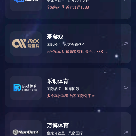
联系方式
客户留言
开云手机官方版页面登录入口
公司简介
荣誉资质
企业资质
企业专利
企业荣誉
企业业绩
市政工程业绩
公路工程业绩
开云手机官方版页面登录入
口-开云（中国）
水利工程业绩
房建工程业绩
业绩展示
开云手机官方版页面登录入口
开云手机官方版页面登录入口
业内动态
开云手机官方版页面登录入口-开云（中国）
联系方式
客户留言

开云手机官方版页面登录入口