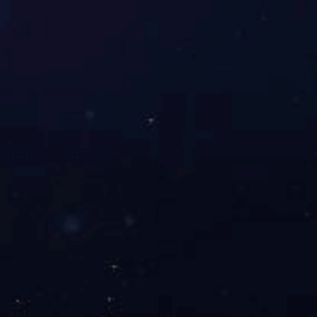
联系方式
留言应用名称：
客户留言
描述：
*
留言内容：
姓名：
性别：
男
女
手机：
电话：
传真：
邮箱：
地址：