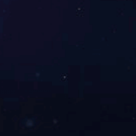
ONLINE MESSAGE
联系方式
留言应用名称：
客户留言
描述：
*
留言内容：
姓名：
性别：
男
女
手机：
电话：