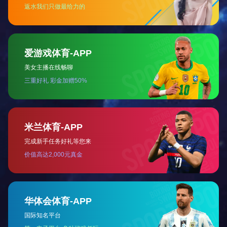
当前位置：
开云手机官方版页面登录入口
/
业绩展示
/
房建工程
/
鑫竹海材料库工程
鑫竹海材料库工程
工程描述
参数
鑫竹海材料库工程
扫二维码用手机看
未找到相应参数组，请于后台属性模板中添加
上一个