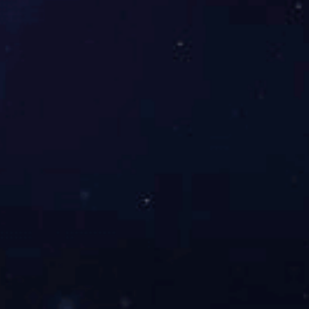
微信公众号
扫一扫关注微信公众号
ONLINE MESSAGE
联系方式
留言应用名称：
客户留言
描述：
*
留言内容：
姓名：
性别：
男
女
手机：