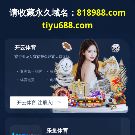
开云手机官方版页面登录入口
开云手机官方版页面登录入口
公司简介
荣誉资质

荣誉资质
企业资质
企业专利
企业荣誉
企业业绩
